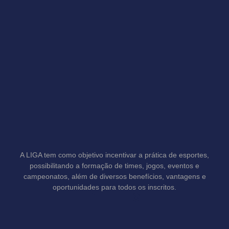
A LIGA tem como objetivo incentivar a prática de esportes,
possibilitando a formação de times, jogos, eventos e
campeonatos, além de diversos benefícios, vantagens e
oportunidades para todos os inscritos.
F
T
a
h
c
r
e
e