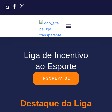
Ir
para
o
conteúdo
Liga de Incentivo
ao Esporte
INSCREVA-SE
Destaque da Liga