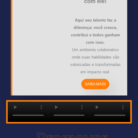
com ele!
Aqui seu talento faz a
diferença: você cresce,
contribui e todos ganham
com isso.
Um ambiente colaborativo
onde suas habilidades são
valorizadas e transformadas
em impacto real.
SAIBA MAIS!