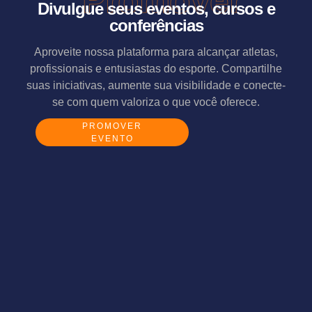
Promover
Divulgue seus eventos, cursos e
conferências
Aproveite nossa plataforma para alcançar atletas,
profissionais e entusiastas do esporte. Compartilhe
suas iniciativas, aumente sua visibilidade e conecte-
se com quem valoriza o que você oferece.
PROMOVER
EVENTO