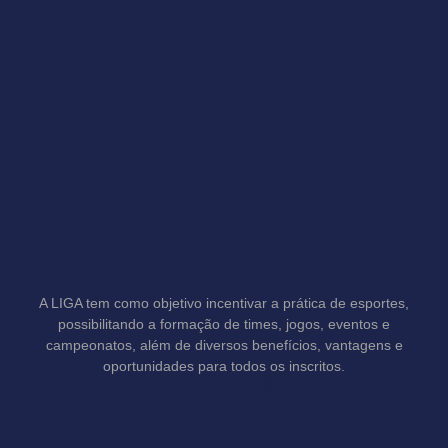
A LIGA tem como objetivo incentivar a prática de esportes,
possibilitando a formação de times, jogos, eventos e
campeonatos, além de diversos benefícios, vantagens e
oportunidades para todos os inscritos.
F
T
a
h
c
r
e
e