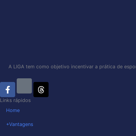
A LIGA tem como objetivo incentivar a prática de espo
F
T
a
h
c
r
Links rápidos
e
e
Home
b
a
o
d
+Vantagens
o
s
k