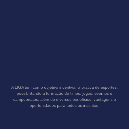
A LIGA tem como objetivo incentivar a prática de esportes,
possibilitando a formação de times, jogos, eventos e
campeonatos, além de diversos benefícios, vantagens e
oportunidades para todos os inscritos.
F
T
a
h
c
r
e
e