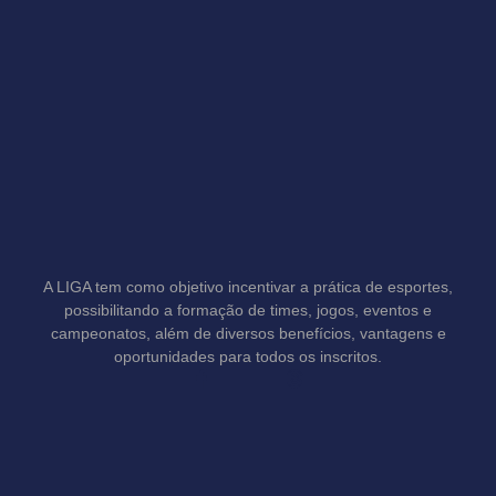
A LIGA tem como objetivo incentivar a prática de esportes,
possibilitando a formação de times, jogos, eventos e
campeonatos, além de diversos benefícios, vantagens e
oportunidades para todos os inscritos.
F
T
a
h
c
r
e
e
b
a
o
d