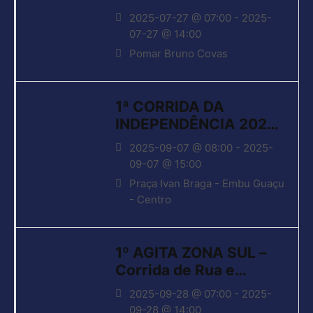
2025-07-27 @ 07:00 - 2025-
07-27 @ 14:00
Pomar Bruno Covas
1ª CORRIDA DA
INDEPENDÊNCIA 2025
– EMBU GUAÇU
2025-09-07 @ 08:00 - 2025-
09-07 @ 15:00
Praça Ivan Braga - Embu Guaçu
- Centro
1º AGITA ZONA SUL –
Corrida de Rua e
Caminhada
2025-09-28 @ 07:00 - 2025-
09-28 @ 14:00