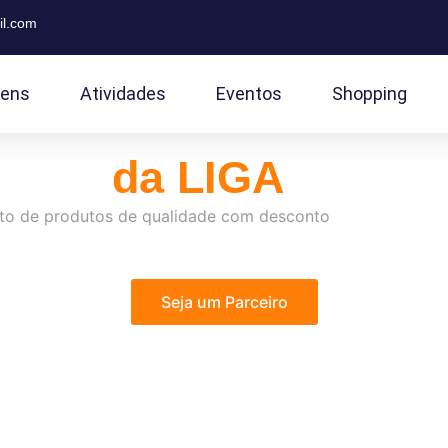
il.com
ens
Atividades
Eventos
Shopping
eiros
da LIGA
ruto de produtos de qualidade com desconto
Seja um Parceiro
Para solicitar a inclusão de uma EMPRESA PARCEIRA